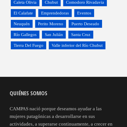
Caleta Olivia
Chubut
Comodoro Rivadavia
El Calafate
Emprendedoras
Eventos
Neuquén
Perito Moreno
Puerto Deseado
Río Gallegos
San Julián
Santa Cruz
Tierra Del Fuego
Valle inferior del Río Chubut
QUIÉNES SOMOS
CAMPAS nació porque deseamos ayudar a las
mujeres patagónicas a desarrollarse en sus
actividades, a superarse continuamente, a crecer en