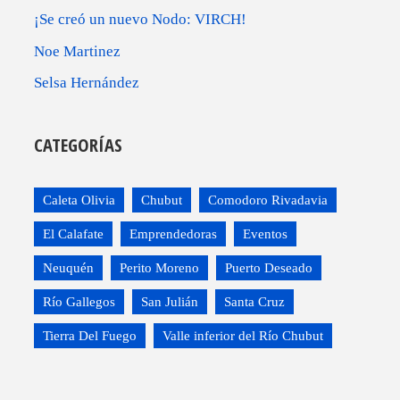
¡Se creó un nuevo Nodo: VIRCH!
Noe Martinez
Selsa Hernández
CATEGORÍAS
Caleta Olivia
Chubut
Comodoro Rivadavia
El Calafate
Emprendedoras
Eventos
Neuquén
Perito Moreno
Puerto Deseado
Río Gallegos
San Julián
Santa Cruz
Tierra Del Fuego
Valle inferior del Río Chubut