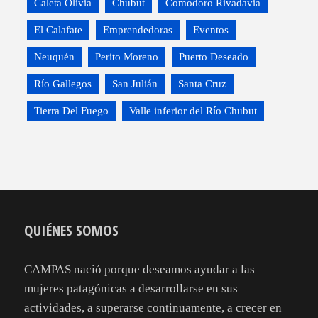
Caleta Olivia
Chubut
Comodoro Rivadavia
El Calafate
Emprendedoras
Eventos
Neuquén
Perito Moreno
Puerto Deseado
Río Gallegos
San Julián
Santa Cruz
Tierra Del Fuego
Valle inferior del Río Chubut
QUIÉNES SOMOS
CAMPAS nació porque deseamos ayudar a las
mujeres patagónicas a desarrollarse en sus
actividades, a superarse continuamente, a crecer en