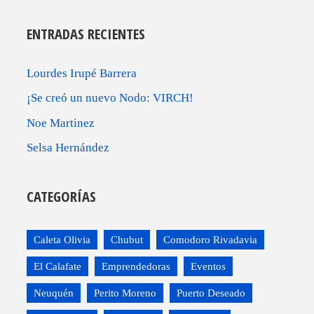
ENTRADAS RECIENTES
Lourdes Irupé Barrera
¡Se creó un nuevo Nodo: VIRCH!
Noe Martinez
Selsa Hernández
CATEGORÍAS
Caleta Olivia
Chubut
Comodoro Rivadavia
El Calafate
Emprendedoras
Eventos
Neuquén
Perito Moreno
Puerto Deseado