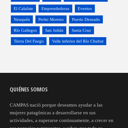
El Calafate
Emprendedoras
Eventos
Neuquén
Perito Moreno
Puerto Deseado
Río Gallegos
San Julián
Santa Cruz
Tierra Del Fuego
Valle inferior del Río Chubut
QUIÉNES SOMOS
CAMPAS nació porque deseamos ayudar a las
mujeres patagónicas a desarrollarse en sus
actividades, a superarse continuamente, a crecer en