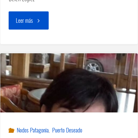
"Belén
Leer más
López"
Nodos Patagonia
,
Puerto Deseado