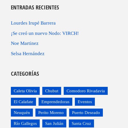
ENTRADAS RECIENTES
Lourdes Irupé Barrera
¡Se creó un nuevo Nodo: VIRCH!
Noe Martinez
Selsa Hernández
CATEGORÍAS
Caleta Olivia
Chubut
Comodoro Rivadavia
El Calafate
Emprendedoras
Eventos
Neuquén
Perito Moreno
Puerto Deseado
Río Gallegos
San Julián
Santa Cruz