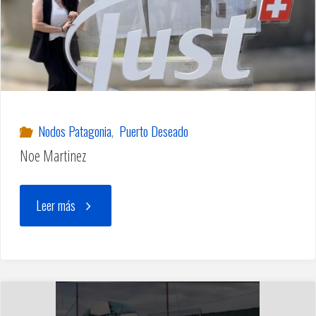
Nodos Patagonia
,
Puerto Deseado
Noe Martinez
"Noe
Leer más
Martinez"