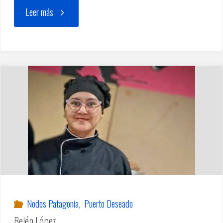
"Salazar
Leer más
Victoria"
Nodos Patagonia
,
Puerto Deseado
Belén López