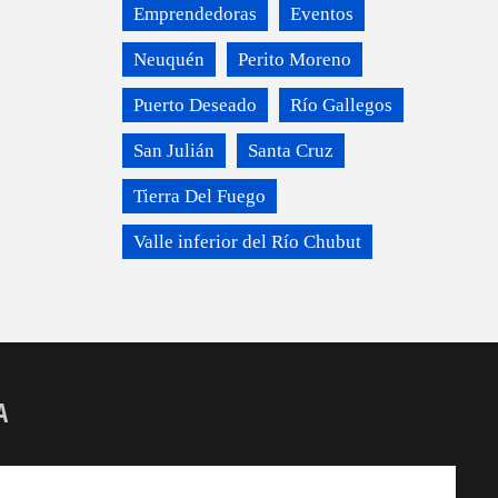
Emprendedoras
Eventos
Neuquén
Perito Moreno
Puerto Deseado
Río Gallegos
San Julián
Santa Cruz
Tierra Del Fuego
Valle inferior del Río Chubut
A