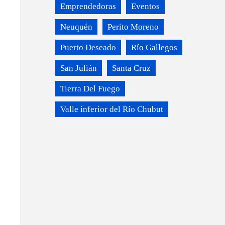
Emprendedoras
Eventos
Neuquén
Perito Moreno
Puerto Deseado
Río Gallegos
San Julián
Santa Cruz
Tierra Del Fuego
Valle inferior del Río Chubut