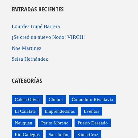
ENTRADAS RECIENTES
Lourdes Irupé Barrera
¡Se creó un nuevo Nodo: VIRCH!
Noe Martinez
Selsa Hernández
CATEGORÍAS
Caleta Olivia
Chubut
Comodoro Rivadavia
El Calafate
Emprendedoras
Eventos
Neuquén
Perito Moreno
Puerto Deseado
Río Gallegos
San Julián
Santa Cruz